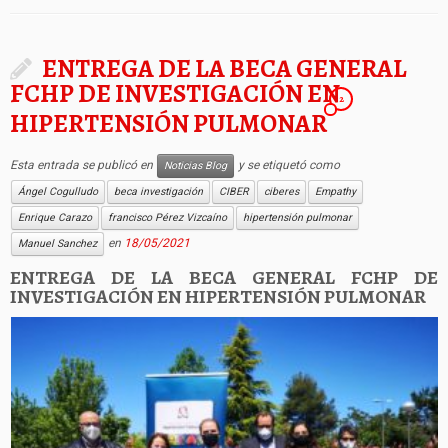
ENTREGA DE LA BECA GENERAL
FCHP DE INVESTIGACIÓN EN
2
HIPERTENSIÓN PULMONAR
Esta entrada se publicó en
y se etiquetó como
Noticias Blog
Ángel Cogulludo
beca investigación
CIBER
ciberes
Empathy
Enrique Carazo
francisco Pérez Vizcaíno
hipertensión pulmonar
en
18/05/2021
Manuel Sanchez
ENTREGA DE LA BECA GENERAL FCHP DE
INVESTIGACIÓN EN HIPERTENSIÓN PULMONAR