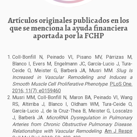
Artículos originales publicados en los
que se menciona la ayuda financiera
aportada por la FCHP
Coll-Bonfill N, Peinado VI, Pisano MV, Párrizas M,
Blanco I, Evers M, Engelmann JC, García-Lucio J, Tura-
Ceide O, Meister G, Barberà JA, Musri MM.
Slug Is
Increased in Vascular Remodeling and Induces a
Smooth Muscle Cell Proliferative Phenotype
.
PLoS One.
2016; 11(7): e0159460
Musri MM, Coll-Bonfill N, Maron BA, Peinado VI, Wang
RS, Altirriba J, Blanco I, Oldham WM, Tura-Ceide O,
García-Lucio J, de la Cruz-Thea B, Meister G, Loscalzo
J, Barberà JA.
MicroRNA Dysregulation in Pulmonary
Arteries from Chronic Obstructive Pulmonary Disease.
Relationships with Vascular Remodeling
.
Am J Respir