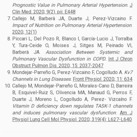
Prognostic Value in Pulmonary Arterial Hypertension
.
J
Clin Med. 2020; 9(2). pii: E448
Callejo M, Barberà JA, Duarte J, Perez-Vizcaino F.
Impact of Nutrition on Pulmonary Arterial Hypertension
.
2020; 12(1)
Piccari L, Del Pozo R, Blanco I, García-Lucio J, Torralba
Y, Tura-Ceide O, Moises J, Sitges M, Peinado VI,
Barberà JA.
Association Between Systemic and
Pulmonary Vascular Dysfunction in COPD.
Int J Chron
Obstruct Pulmon Dis. 2020; 15: 2037-2047
Mondejar-Parreño G, Perez-Vizcaino F, Cogolludo A.
Kv7
Channels in Lung Diseases
.
Front Physiol. 2020; 11: 634
Callejo M, Mondejar-Parreño G, Morales-Cano D, Barreira
B, Esquivel-Ruiz S, Olivencia MA, Manaud G, Perros F,
Duarte J, Moreno L, Cogolludo A, Perez- Vizcaíno F.
Vitamin D deficiency down regulates TASK-1 channels
and induces pulmonary vascular dysfunction
.
Am J
Physiol Lung Cell Mol Physiol. 2020; 319(4): L627-L640