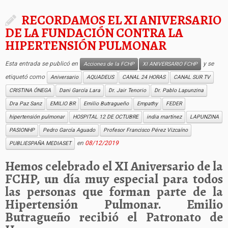
RECORDAMOS EL XI ANIVERSARIO
DE LA FUNDACIÓN CONTRA LA
HIPERTENSIÓN PULMONAR
Esta entrada se publicó en
y se
Acciones de la FCHP
XI ANIVERSARIO FCHP
etiquetó como
Aniversario
AQUADEUS
CANAL 24 HORAS
CANAL SUR TV
CRISTINA ÓNEGA
Dani García Lara
Dr. Jair Tenorio
Dr. Pablo Lapunzina
Dra Paz Sanz
EMILIO BR
Emilio Butragueño
Empathy
FEDER
hipertensión pulmonar
HOSPITAL 12 DE OCTUBRE
india martínez
LAPUNZINA
PASIONHP
Pedro García Aguado
Profesor Francisco Pérez Vizcaíno
en
08/12/2019
PUBLIESPAÑA MEDIASET
Hemos celebrado el XI Aniversario de la
FCHP, un día muy especial para todos
las personas que forman parte de la
Hipertensión Pulmonar. Emilio
Butragueño recibió el Patronato de