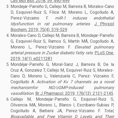
Cell Mol Biol. 2018; 59: 490-499
Mondejar-Parreño G, Callejo M, Barreira B, Morales-Cano
D, Esquivel-Ruiz S, Filice M, Moreno L, Cogolludo A,
Perez-Vizcaino F.
miR-1 induces endothelial
ldysfunction in rat pulmonary arteries
.
J Physiol
Biochem. 2019; 75(4): 519-529
Morales-Cano D, Callejo M, Barreira B, Mondejar-Parreño
G, Esquivel-Ruiz S, Ramos S, Martín MÁ, Cogolludo A,
Moreno L, Perez-Vizcaino F.
Elevated pulmonary
arterial pressure in Zucker diabetic fatty rats
.
PLoS One.
2019; 14(1): e0211281
Mondéjar-Parreño G, Moral-Sanz J, Barreira B, De la
Cruz A, Gonzalez T, Callejo M, Esquivel-Ruiz S, Morales-
Cano D, Moreno L, Valenzuela C, Perez- Vizcaino F,
Cogolludo A.
Activation of Kv 7 channels as a novel
mechanismfor NO/cGMP-induced pulmonary
vasodilation
.
Br J Pharmacol. 2019; 176(13): 2131-2145
Callejo M, Mondejar-Parreño G, Esquivel-Ruiz S,
Olivencia MA, Moreno L, Blanco I, Escribano-Subias P,
Cogolludo A, Barbera JA, Perez-Vizcaino F.
Total,
Bioavailable, and Free Vitamin D Levels and Their