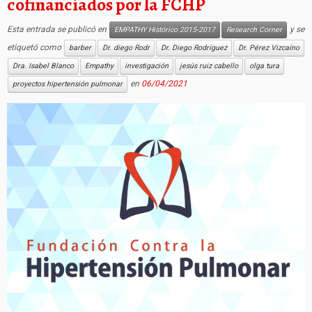
cofinanciados por la FCHP
Esta entrada se publicó en
y se
EMPATHY Histórico 2015-2017
Research Corner
etiquetó como
barber
Dr. diego Rodr
Dr. Diego Rodríguez
Dr. Pérez Vizcaíno
Dra. Isabel Blanco
Empathy
investigación
jesús ruiz cabello
olga tura
en
06/04/2021
proyectos hipertensión pulmonar