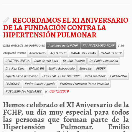
RECORDAMOS EL XI ANIVERSARIO
DE LA FUNDACIÓN CONTRA LA
HIPERTENSIÓN PULMONAR
Esta entrada se publicó en
y se
Acciones de la FCHP
XI ANIVERSARIO FCHP
etiquetó como
Aniversario
AQUADEUS
CANAL 24 HORAS
CANAL SUR TV
CRISTINA ÓNEGA
Dani García Lara
Dr. Jair Tenorio
Dr. Pablo Lapunzina
Dra Paz Sanz
EMILIO BR
Emilio Butragueño
Empathy
FEDER
hipertensión pulmonar
HOSPITAL 12 DE OCTUBRE
india martínez
LAPUNZINA
PASIONHP
Pedro García Aguado
Profesor Francisco Pérez Vizcaíno
en
08/12/2019
PUBLIESPAÑA MEDIASET
Hemos celebrado el XI Aniversario de la
FCHP, un día muy especial para todos
las personas que forman parte de la
Hipertensión Pulmonar. Emilio