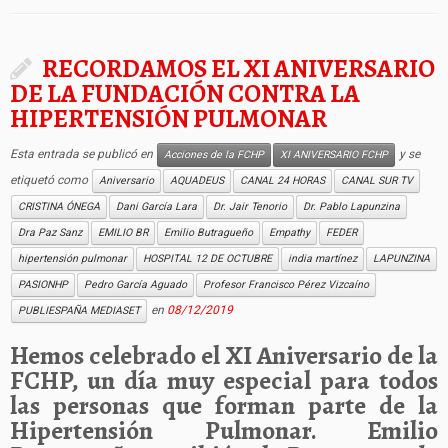
RECORDAMOS EL XI ANIVERSARIO
DE LA FUNDACIÓN CONTRA LA
HIPERTENSIÓN PULMONAR
Esta entrada se publicó en
y se
Acciones de la FCHP
XI ANIVERSARIO FCHP
etiquetó como
Aniversario
AQUADEUS
CANAL 24 HORAS
CANAL SUR TV
CRISTINA ÓNEGA
Dani García Lara
Dr. Jair Tenorio
Dr. Pablo Lapunzina
Dra Paz Sanz
EMILIO BR
Emilio Butragueño
Empathy
FEDER
hipertensión pulmonar
HOSPITAL 12 DE OCTUBRE
india martínez
LAPUNZINA
PASIONHP
Pedro García Aguado
Profesor Francisco Pérez Vizcaíno
en
08/12/2019
PUBLIESPAÑA MEDIASET
Hemos celebrado el XI Aniversario de la
FCHP, un día muy especial para todos
las personas que forman parte de la
Hipertensión Pulmonar. Emilio