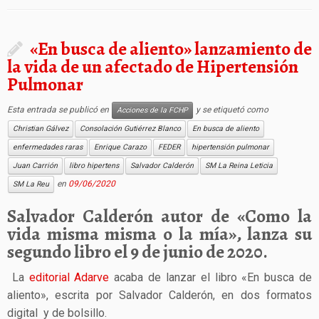
«En busca de aliento» lanzamiento de
la vida de un afectado de Hipertensión
Pulmonar
Esta entrada se publicó en
y se etiquetó como
Acciones de la FCHP
Christian Gálvez
Consolación Gutiérrez Blanco
En busca de aliento
enfermedades raras
Enrique Carazo
FEDER
hipertensión pulmonar
Juan Carrión
libro hipertens
Salvador Calderón
SM La Reina Leticia
en
09/06/2020
SM La Reu
Salvador Calderón autor de «Como la
vida misma misma o la mía», lanza su
segundo libro el 9 de junio de 2020.
La
editorial Adarve
acaba de lanzar el libro «En busca de
aliento», escrita por Salvador Calderón, en dos formatos
digital y de bolsillo.