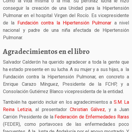
Como la vida misma o la mía. Su pertinaz lucha le hizo
conseguir la creación de una Unidad para la Hipertensión
Pulmonar en el hospital Virgen del Rocío. Es vicepresidente
de la
Fundación contra la Hipertensión Pulmonar
a nivel
nacional y padre de una niña afectada de Hipertensión
Pulmonar.
Agradecimientos en el libro
Salvador Calderón ha querido agradecer a toda la gente que
ha estado presente en su lucha. A su mujer y a sus hijas, a la
Fundación contra la Hipertensión Pulmonar, en concreto a
Enrique Carazo Mínguez, Presidente de la FCHP, y a
Consolación Gutiérrez Blanco vicepresidenta de la entidad.
También ha querido incluir en los agradecimientos a
S.M. La
Reina Letizia
, al presentador
Christian Gálvez,
y a Juan
Carrión Presidente de la
Federación de Enfermedades Raras
(FEDER), como portavoces de las enfermedades poco
frecuentes. A la Junta de Andalucía por el apoyo mostrado. Y