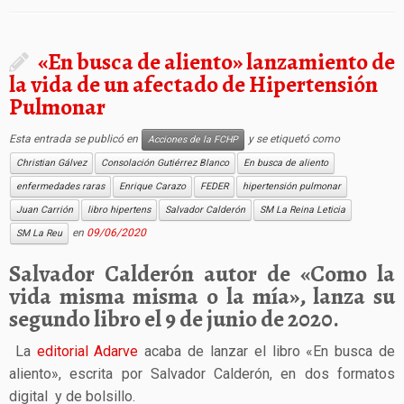
«En busca de aliento» lanzamiento de
la vida de un afectado de Hipertensión
Pulmonar
Esta entrada se publicó en
y se etiquetó como
Acciones de la FCHP
Christian Gálvez
Consolación Gutiérrez Blanco
En busca de aliento
enfermedades raras
Enrique Carazo
FEDER
hipertensión pulmonar
Juan Carrión
libro hipertens
Salvador Calderón
SM La Reina Leticia
en
09/06/2020
SM La Reu
Salvador Calderón autor de «Como la
vida misma misma o la mía», lanza su
segundo libro el 9 de junio de 2020.
La
editorial Adarve
acaba de lanzar el libro «En busca de
aliento», escrita por Salvador Calderón, en dos formatos
digital y de bolsillo.