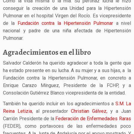
Como la vida misma o la mía. Su pertinaz lucha le hizo
conseguir la creación de una Unidad para la Hipertensión
Pulmonar en el hospital Virgen del Rocío. Es vicepresidente
de la
Fundación contra la Hipertensión Pulmonar
a nivel
nacional y padre de una niña afectada de Hipertensión
Pulmonar.
Agradecimientos en el libro
Salvador Calderón ha querido agradecer a toda la gente que
ha estado presente en su lucha. A su mujer y a sus hijas, a la
Fundación contra la Hipertensión Pulmonar, en concreto a
Enrique Carazo Mínguez, Presidente de la FCHP, y a
Consolación Gutiérrez Blanco vicepresidenta de la entidad.
También ha querido incluir en los agradecimientos a
S.M. La
Reina Letizia
, al presentador
Christian Gálvez,
y a Juan
Carrión Presidente de la
Federación de Enfermedades Raras
(FEDER), como portavoces de las enfermedades poco
frecuentes. A la Junta de Andalucía por el apoyo mostrado. Y