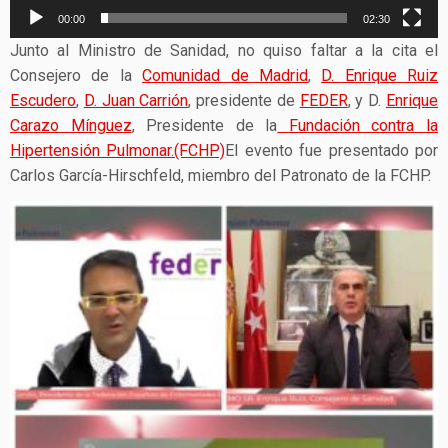
00:00
02:30
Junto al Ministro de Sanidad, no quiso faltar a la cita el
Consejero de la
Comunidad de Madrid
,
D. Enrique Ruiz
Escudero
,
D. Juan Carrión
, presidente de
FEDER
, y D.
Enrique
Carazo Mínguez
, Presidente de la
Fundación contra la
Hipertensión Pulmonar.(FCHP)
El evento fue presentado por
Carlos García-Hirschfeld, miembro del Patronato de la FCHP.