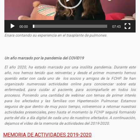
00:00
07:43
Enara contando su experiencia en el trasplante de pulmones
Un año marcado por la pandemia del COVID19
El año 2020, ha estado marcado por una insólita pandemia. Durante este
año, nos hemos tenido que reinventar, y desde el primer momento hemos
querido estar con cada uno de los socios y amigos de la FCHP. Se han
organizado numerosas actividades online para concienciar sobre esta
enfermedad, para cuidar al paciente, para acompañarle en todos los
procesos. Poniendo una cantidad de webinar con temas de primer interés
para los afectados y las familias con Hipertensión Pulmonar. Estamos
seguros de que dentro de muy poco tiempo, volveremos a retomar nuestras
actividades presenciales, pero hasta el momento la FCHP seguirá formando
parte del día a día digital de cada uno de nuestros afectados. A continuación,
dejamos el vídeo de la memoria de actividades del 2019-2020.
MEMORIA DE ACTIVIDADES 2019-2020