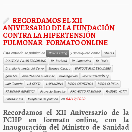
RECORDAMOS EL XII
ANIVERSARIO DE LA FUNDACIÓN
CONTRA LA HIPERTENSIÓN
PULMONAR_FORMATO ONLINE
Esta entrada se publicó en
y se etiquetó como
Noticias Blog
ciberes
DOCTORA PILAR ESCRIBANO
Dr. Barberá
Dr. Lapunzina
Dr. Recio
Dra. María Jesús del Cerro
Enrique Carazo
ENRIQUE RUIZ ESCUDERO
genética
hipertensión pulmonar
investigación
INVESTIGACIÓN hp
Jair Tenorio
LA SEXTA
LAPUNZINA
MESA CIENTÍFICA
MESA CLÍNICA
PASIONHP GENÉTICA
Proyecto Empathy
PROYECTO PASIONHP
RAQUEL YOTTI
en
04/12/2020
Salvador Illa
trasplante de pulmón
Recordamos el XII Aniversario de la
FCHP en formato online, con la
Inauguración del Ministro de Sanidad