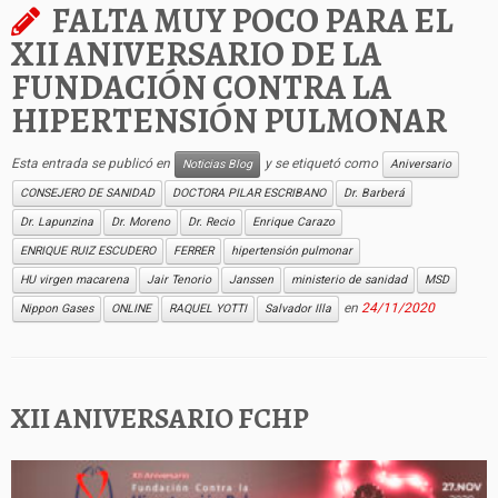
FALTA MUY POCO PARA EL
XII ANIVERSARIO DE LA
FUNDACIÓN CONTRA LA
HIPERTENSIÓN PULMONAR
Esta entrada se publicó en
y se etiquetó como
Noticias Blog
Aniversario
CONSEJERO DE SANIDAD
DOCTORA PILAR ESCRIBANO
Dr. Barberá
Dr. Lapunzina
Dr. Moreno
Dr. Recio
Enrique Carazo
ENRIQUE RUIZ ESCUDERO
FERRER
hipertensión pulmonar
HU virgen macarena
Jair Tenorio
Janssen
ministerio de sanidad
MSD
en
24/11/2020
Nippon Gases
ONLINE
RAQUEL YOTTI
Salvador Illa
XII ANIVERSARIO FCHP