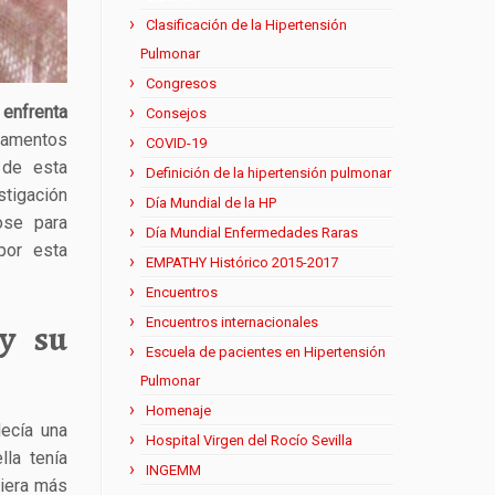
Clasificación de la Hipertensión
Pulmonar
Congresos
 enfrenta
Consejos
camentos
COVID-19
 de esta
Definición de la hipertensión pulmonar
stigación
Día Mundial de la HP
ose para
Día Mundial Enfermedades Raras
por esta
EMPATHY Histórico 2015-2017
Encuentros
Encuentros internacionales
y su
Escuela de pacientes en Hipertensión
Pulmonar
Homenaje
decía una
Hospital Virgen del Rocío Sevilla
la tenía
INGEMM
viera más