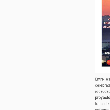
Entre e
celebra
recaudac
proyecto
trata de
enfermed