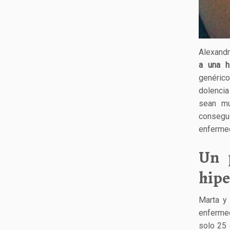
Alexandr
a una h
genéric
dolencia
sean mu
consegu
enfermed
Un 
hipe
Marta y 
enferme
solo 25 