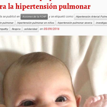
ra la hipertensión pulmonar
da se publicó en
y se etiquetó como
Acciones de la FCHP
Hipertensión Arterial Pulm
ón pulmonar
hipertensión pulmonar en niños
hipertensión pulmonar severa
investiga
en
05/09/2016
Empathy
Respira
solidaridad