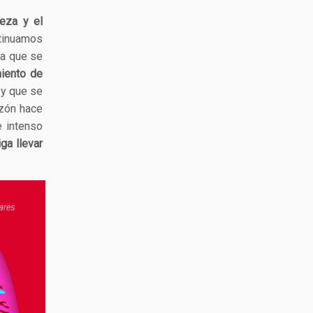
eza y el
tinuamos
ra que se
iento de
 y que se
azón hace
e intenso
ga llevar