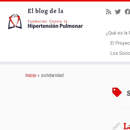
¿Qué es la 
El Proyec
Los Soci
Saltar
al
Inicio
»
solidaridad
contenido
L