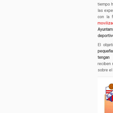
tiempo h
las expe
con la 
moviliza
Ayuntami
deportiv
El obje
peque
tengan 
reciben
sobre el