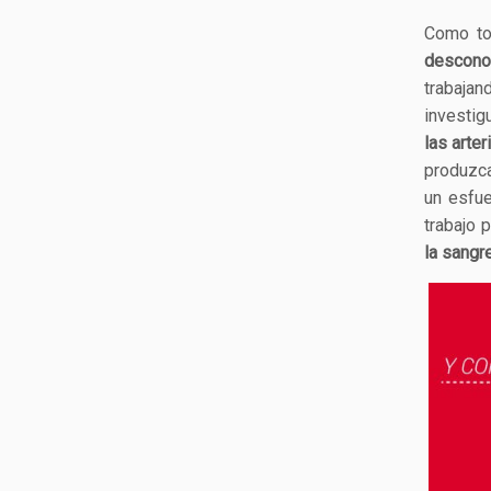
Como to
descono
trabajan
investig
las arte
produzca
un esfue
trabajo 
la sangr