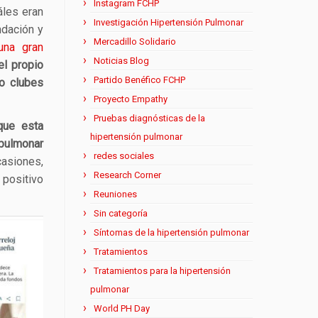
Instagram FCHP
áles eran
Investigación Hipertensión Pulmonar
ndación y
Mercadillo Solidario
una gran
Noticias Blog
el propio
Partido Benéfico FCHP
so clubes
Proyecto Empathy
Pruebas diagnósticas de la
que esta
hipertensión pulmonar
lmonar
redes sociales
siones,
Research Corner
positivo
Reuniones
Sin categoría
Síntomas de la hipertensión pulmonar
Tratamientos
Tratamientos para la hipertensión
pulmonar
World PH Day