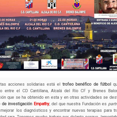
stas acciones solidarias está el
trofeo benéfico de fútbol
qu
do entre el CD Cantillana, Alcalá del Río CF y Brenes Balo
ión que se ha obtenido en esta y en otras actividades se dest
 de investigación
Empathy
, del que nuestra Fundación es
part
 mejorar los diagnósticos y encontrar nuevas terapias para tr
ad rara. Tenemos mucho trabajo por delante porque, lamenta