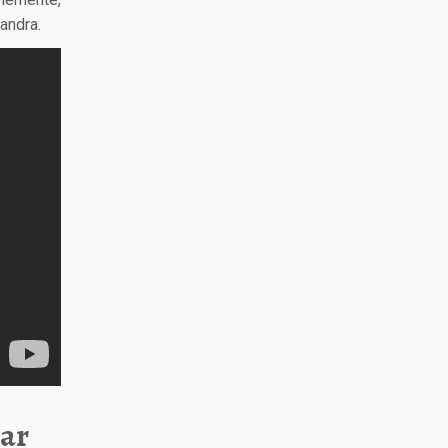
andra.
nar