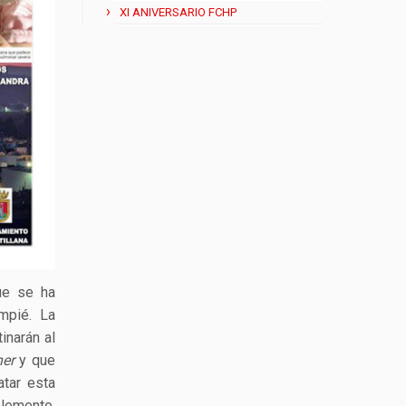
XI ANIVERSARIO FCHP
e se ha
mpié. La
inarán al
ner
y que
atar esta
blemente,