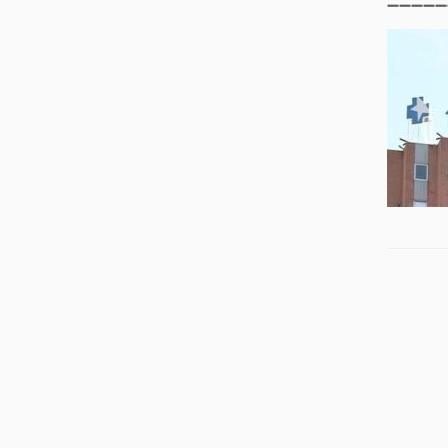
➖
➖
➖
➖
➖