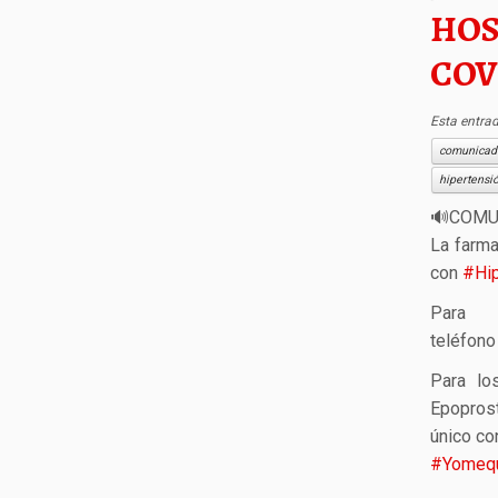
HOS
COV
Esta entra
comunicado
hipertensi
🔊
COMU
La farma
con
#
Hi
Para 
teléfon
Para lo
Epoprost
único co
#
Yomeq