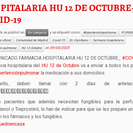
PITALARIA HU 12 DE OCTUBRE
ID-19
da se publicó en
y se etiquetó como
Sin categoría
#hipertensiónpulmonar
913908
 oficial
Comunidad de Madrid
Covid-19
Dr. Escribano
farmacia hospitalaria
en
09/04/2020
ón pulmonar
HU 12 Octubre
NICADO FARMACIA HOSPITALARIA HU 12 DE OCTUBRE_
#
CO
cia hospitalaria del
HU 12 de Octubre
va a enviar a todos los 
pertensiónpulmonar
la medicación a sus domicilios.
ello, deben llamar con 2 días de antelac
o
9️⃣
1️⃣
3️⃣
9️⃣
0️⃣
8️⃣
0️⃣
6️⃣
7️⃣
.
s pacientes que además necesitan fungibles para la perf
enol o Treprostinil, lo han de indicar para que se les prepare u
n los fármacos y los fungi
bles.
uedoencasa