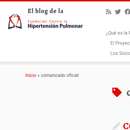
¿Qué es la 
El Proyec
Los Soci
Saltar
al
Inicio
»
comunicado oficial
contenido
C