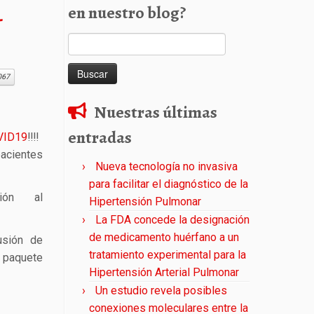
en nuestro blog?
-
Buscar:
067
Nuestras últimas
entradas
VID19
‼️
‼️
pacientes
Nueva tecnología no invasiva
para facilitar el diagnóstico de la
ión al
Hipertensión Pulmonar
La FDA concede la designación
de medicamento huérfano a un
usión de
tratamiento experimental para la
n paquete
Hipertensión Arterial Pulmonar
Un estudio revela posibles
conexiones moleculares entre la