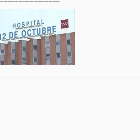
➖
➖
➖
➖
➖
➖
➖
➖
➖
➖
➖
➖
➖
➖
➖
➖