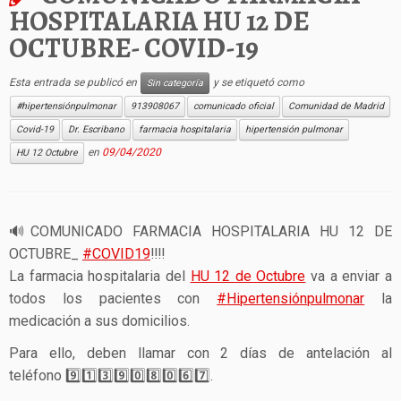
HOSPITALARIA HU 12 DE
OCTUBRE- COVID-19
Esta entrada se publicó en
y se etiquetó como
Sin categoría
#hipertensiónpulmonar
913908067
comunicado oficial
Comunidad de Madrid
Covid-19
Dr. Escribano
farmacia hospitalaria
hipertensión pulmonar
en
09/04/2020
HU 12 Octubre
🔊
COMUNICADO FARMACIA HOSPITALARIA HU 12 DE
OCTUBRE_
#
COVID19
‼️
‼️
La farmacia hospitalaria del
HU 12 de Octubre
va a enviar a
todos los pacientes con
#
Hipertensiónpulmonar
la
medicación a sus domicilios.
Para ello, deben llamar con 2 días de antelación al
teléfono
9️⃣
1️⃣
3️⃣
9️⃣
0️⃣
8️⃣
0️⃣
6️⃣
7️⃣
.