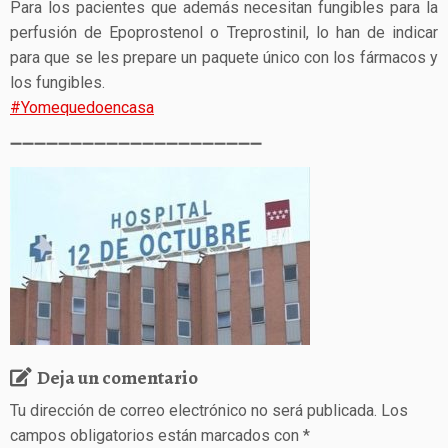
Para los pacientes que además necesitan fungibles para la
perfusión de Epoprostenol o Treprostinil, lo han de indicar
para que se les prepare un paquete único con los fármacos y
los fungi
bles.
#
Yomequedoencasa
➖
➖
➖
➖
➖
➖
➖
➖
➖
➖
➖
➖
➖
➖
➖
➖
➖
➖
➖
➖
➖
Deja un comentario
Tu dirección de correo electrónico no será publicada.
Los
campos obligatorios están marcados con
*