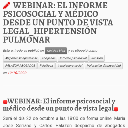
WEBINAR: EL INFORME
PSICOSOCIAL Y MÉDICO
DESDE UN PUNTO DE VISTA
LEGAL_HIPERTENSIÓN
PULMONAR
Esta entrada se publicó en
y se etiquetó como
Noticias Blog
#hipertensiónpulmonar
abogados
Informe psicosocial
Janssen
PALAZÓN ABOGADOS
Psicóloga
trabajadora social
Valoración discapacidad
en
19/10/2020
WEBINAR: El informe psicosocial y
médico desde un punto de vista legal
Será el día 22 de octubre a las 18:00 de forma online. María
José Serrano y Carlos Palazón despacho de abogados