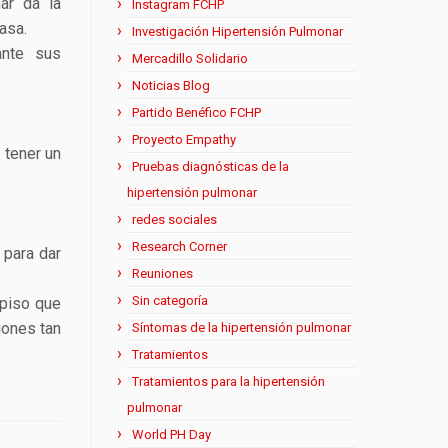
ar da la
Instagram FCHP
asa.
Investigación Hipertensión Pulmonar
ante sus
Mercadillo Solidario
Noticias Blog
Partido Benéfico FCHP
Proyecto Empathy
 tener un
Pruebas diagnósticas de la
hipertensión pulmonar
redes sociales
Research Corner
 para dar
Reuniones
Sin categoría
piso que
iones tan
Síntomas de la hipertensión pulmonar
Tratamientos
Tratamientos para la hipertensión
pulmonar
World PH Day