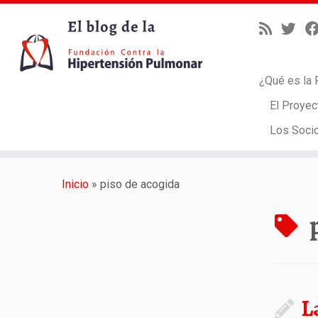
¿Qué es la 
El Proyec
Los Soci
Saltar
al
Inicio
»
piso de acogida
contenido
L