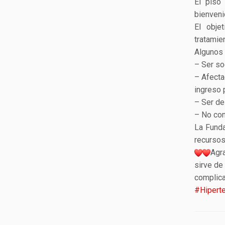
El piso
bienveni
El obje
tratamie
Algunos 
– Ser so
– Afecta
ingreso 
– Ser de
– No con
La Funda
recursos
Agr
sirve de
complic
#Hipert