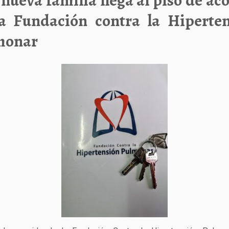
nueva familia llega al piso de ac
a Fundación contra la Hiperte
monar