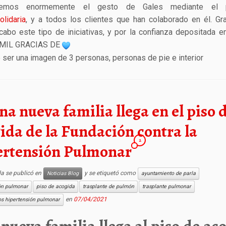
cemos enormemente el gesto de Gales mediante el p
lidaria
, y a todos los clientes que han colaborado en él. Gr
 cabo este tipo de iniciativas, y por la confianza depositada e
. MIL GRACIAS DE
na nueva familia llega en el piso 
ida de la Fundación contra la
2
ertensión Pulmonar
da se publicó en
y se etiquetó como
Noticias Blog
ayuntamiento de parla
ón pulmonar
piso de acogida
trasplante de pulmón
trasplante pulmonar
en
07/04/2021
os hipertensión pulmonar