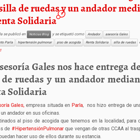
silla de ruedas y un andador med
2
enta Solidaria
da se publicó en
y se etiquetó como
Noticias Blog
Andador
asesoría Gales
to Parla
hipertensión pulmonar
piso de acogida
Renta Solidaria
silla de ruedas
1
sesoría Gales nos hace entrega d
a de ruedas y un andador median
a Solidaria
oría Gales,
empresa situada en
Parla
, nos hizo entrega de una
 un andador en sus oficinas.
tinados al piso de acogida que tenemos en la localidad, para 
os de
#HipertensiónPulmonar
que vengan de otras CCAA al tras
puedan hacer uso de ellos durante su estancia.