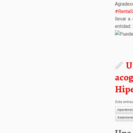
Agrade
#RentaSo
llevar a
entidad
U
acog
Hip
Esta entra
hipertensi
tratamient