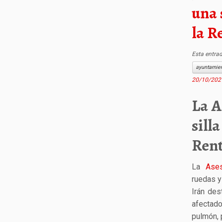
una 
la R
Esta entra
ayuntamien
20/10/202
La A
sill
Rent
La
Ases
ruedas y
Irán des
afectad
pulmón, 