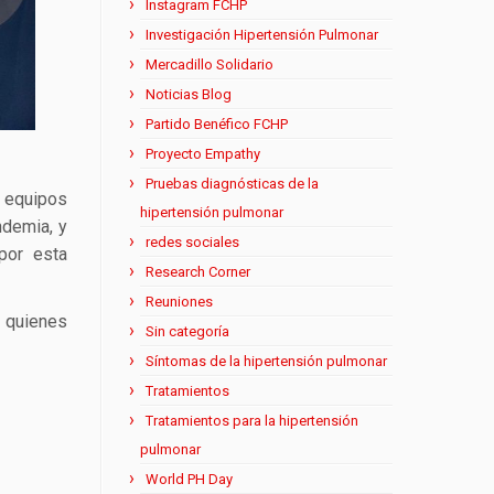
Instagram FCHP
Investigación Hipertensión Pulmonar
Mercadillo Solidario
Noticias Blog
Partido Benéfico FCHP
Proyecto Empathy
Pruebas diagnósticas de la
 equipos
hipertensión pulmonar
ndemia, y
redes sociales
por esta
Research Corner
Reuniones
e quienes
Sin categoría
Síntomas de la hipertensión pulmonar
Tratamientos
Tratamientos para la hipertensión
pulmonar
World PH Day