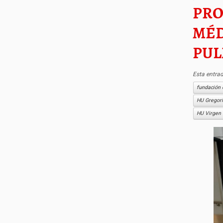
PRO
MÉD
PU
Esta entra
fundación 
HU Gregor
HU Virgen 