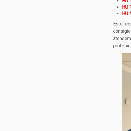
HU 1
HU R
HU 
Este eq
contagi
atende
profesio