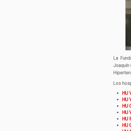
La Funda
Joaquín 
Hiperte
Los hosp
HU V
HU V
HU C
HU V
HU P
HU G