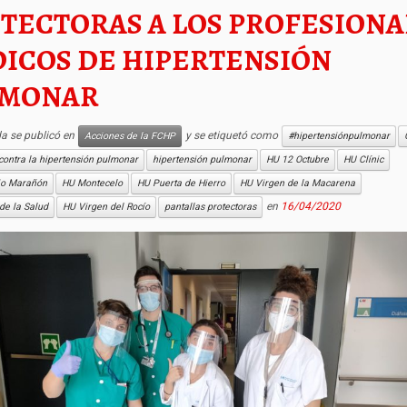
TECTORAS A LOS PROFESIONA
ICOS DE HIPERTENSIÓN
LMONAR
da se publicó en
y se etiquetó como
Acciones de la FCHP
#hipertensiónpulmonar
contra la hipertensión pulmonar
hipertensión pulmonar
HU 12 Octubre
HU Clínic
io Marañón
HU Montecelo
HU Puerta de Hierro
HU Virgen de la Macarena
en
16/04/2020
de la Salud
HU Virgen del Rocío
pantallas protectoras