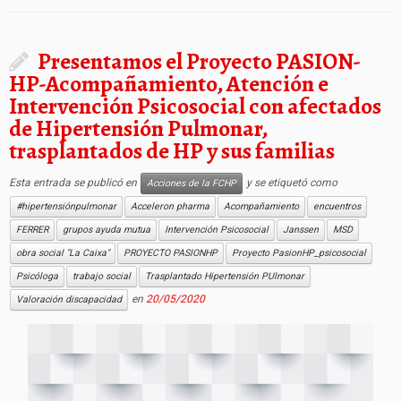
Presentamos el Proyecto PASION-
HP-Acompañamiento, Atención e
Intervención Psicosocial con afectados
de Hipertensión Pulmonar,
trasplantados de HP y sus familias
Esta entrada se publicó en
y se etiquetó como
Acciones de la FCHP
#hipertensiónpulmonar
Acceleron pharma
Acompañamiento
encuentros
FERRER
grupos ayuda mutua
Intervención Psicosocial
Janssen
MSD
obra social "La Caixa"
PROYECTO PASIONHP
Proyecto PasionHP_psicosocial
Psicóloga
trabajo social
Trasplantado Hipertensión PUlmonar
en
20/05/2020
Valoración discapacidad