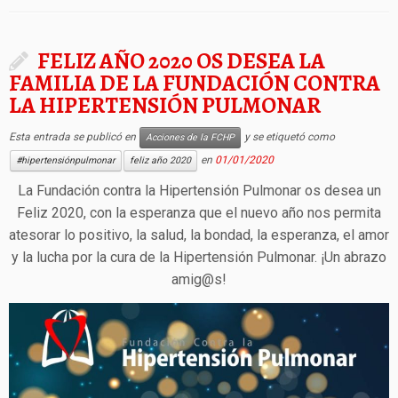
FELIZ AÑO 2020 OS DESEA LA
FAMILIA DE LA FUNDACIÓN CONTRA
LA HIPERTENSIÓN PULMONAR
Esta entrada se publicó en
y se etiquetó como
Acciones de la FCHP
en
01/01/2020
#hipertensiónpulmonar
feliz año 2020
La Fundación contra la Hipertensión Pulmonar os desea un
Feliz 2020, con la esperanza que el nuevo año nos permita
atesorar lo positivo, la salud, la bondad, la esperanza, el amor
y la lucha por la cura de la Hipertensión Pulmonar. ¡Un abrazo
amig@s!