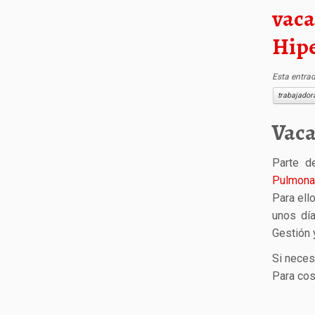
vaca
Hip
Esta entra
trabajador
Vaca
Parte d
Pulmona
Para ell
unos dí
Gestión 
Si neces
Para cos