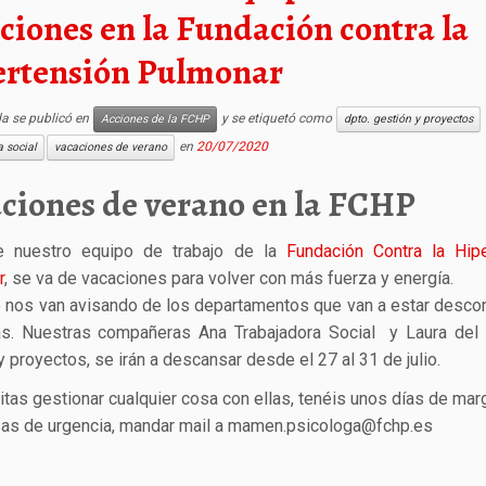
ciones en la Fundación contra la
ertensión Pulmonar
da se publicó en
y se etiquetó como
Acciones de la FCHP
dpto. gestión y proyectos
en
20/07/2020
a social
vacaciones de verano
ciones de verano en la FCHP
e nuestro equipo de trabajo de la
Fundación Contra la Hipe
r
, se va de vacaciones para volver con más fuerza y energía.
o nos van avisando de los departamentos que van a estar desc
as. Nuestras compañeras Ana Trabajadora Social y Laura del 
y proyectos, se irán a descansar desde el 27 al 31 de julio.
itas gestionar cualquier cosa con ellas, tenéis unos días de mar
as de urgencia, mandar mail a mamen.psicologa@fchp.es