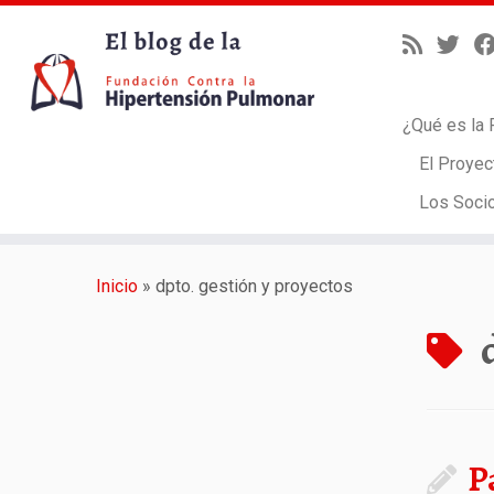
¿Qué es la 
El Proyec
Los Soci
Saltar
al
Inicio
»
dpto. gestión y proyectos
contenido
P