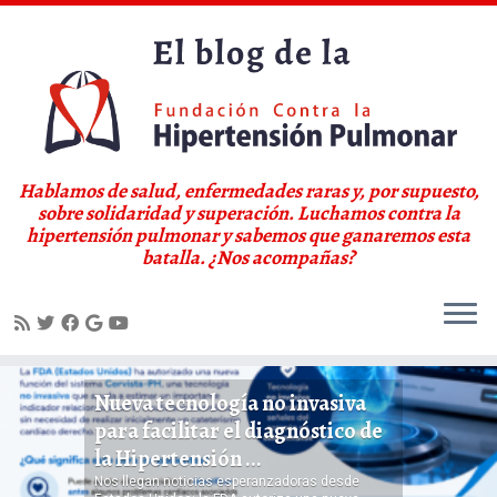
Hablamos de salud, enfermedades raras y, por supuesto,
sobre solidaridad y superación. Luchamos contra la
hipertensión pulmonar y sabemos que ganaremos esta
batalla. ¿Nos acompañas?
Saltar
La FDA concede la designación
al
de medicamento huérfano a un
contenido
tratamiento experimental ...
La FDA concede la designación de